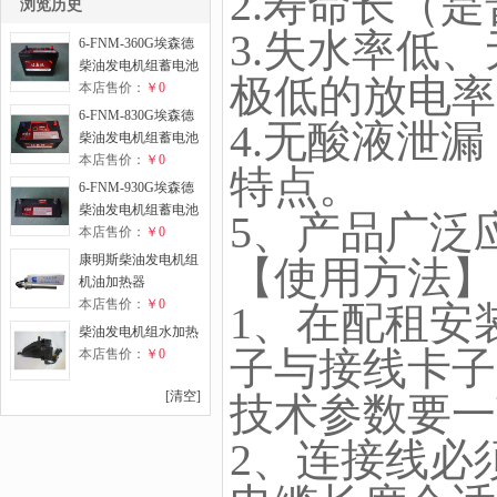
2.寿命长（
浏览历史
3.失水率低
6-FNM-360G埃森德
柴油发电机组蓄电池
极低的放电率
本店售价：
￥0
6-FNM-830G埃森德
4.无酸液泄
柴油发电机组蓄电池
本店售价：
￥0
特点。
6-FNM-930G埃森德
柴油发电机组蓄电池
5、产品广泛
本店售价：
￥0
康明斯柴油发电机组
【使用方法】
机油加热器
本店售价：
￥0
1、在配租安
柴油发电机组水加热
子与接线卡子
本店售价：
￥0
[清空]
技术参数要一
2、连接线必