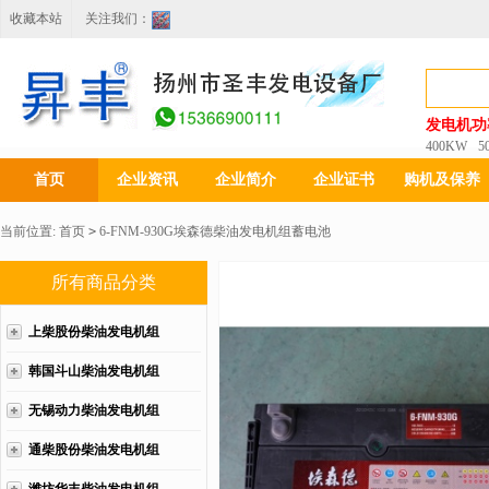
收藏本站
关注我们：
发电机功
400KW
5
首页
企业资讯
企业简介
企业证书
购机及保养
当前位置:
首页
>
6-FNM-930G埃森德柴油发电机组蓄电池
所有商品分类
上柴股份柴油发电机组
韩国斗山柴油发电机组
无锡动力柴油发电机组
通柴股份柴油发电机组