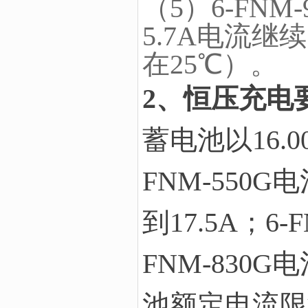
（5）6-FNM
5.7A电流
在25℃）。
2、恒压充电
蓄电池以
16.0
FNM-550G
电
到
17.5A
；
6-
FNM-830G
电
池额定电流限