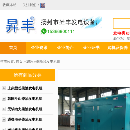
收藏本站
关注我们：
发电机功
400KW
5
首页
企业资讯
企业简介
企业证书
购机及保养
当前位置:
首页
>
200kw低噪音发电机组
所有商品分类
上柴股份柴油发电机组
韩国斗山柴油发电机组
无锡动力柴油发电机组
通柴股份柴油发电机组