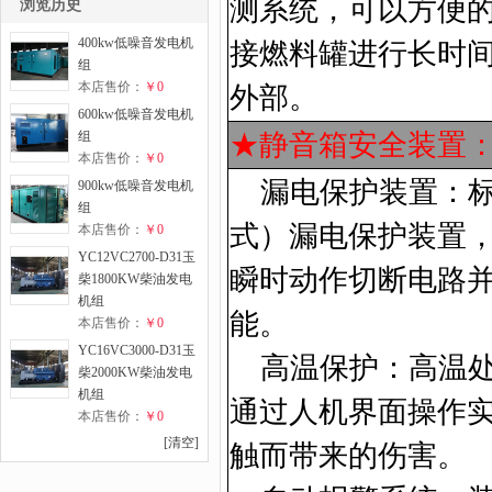
测系统，可以方便
浏览历史
400kw低噪音发电机
接燃料罐进行长时
组
本店售价：
￥0
外部。
600kw低噪音发电机
组
★静音箱安全装置
本店售价：
￥0
漏电保护装置：标
900kw低噪音发电机
组
式）漏电保护装置
本店售价：
￥0
YC12VC2700-D31玉
瞬时动作切断电路
柴1800KW柴油发电
机组
能。
本店售价：
￥0
YC16VC3000-D31玉
高温保护：高温处
柴2000KW柴油发电
机组
通过人机界面操作
本店售价：
￥0
[清空]
触而带来的伤害。